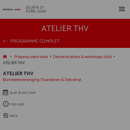
25, 26 & 27
AVRIL 2028
ATELIER THV
PROGRAMME COMPLET
Préparez votre visite
Démonstrations & workshops 2026
ATELIER THV
ATELIER THV
Brandweervereniging Vlaanderen & Delcomat
jeudi 30 avril 2026
11:00-13:00
Hall 6