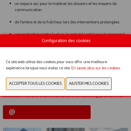
un espace sec pour le matériel, les dossiers et les moyens de
communication
de l’ombre et de la fraîcheur lors des interventions prolongées
une protection contre la pluie, le vent et le soleil pour le personnel
Configuration des cookies
et les personnes concernées
avec des parois latérales, un espace fermé pour les premiers soins,
les auditions, l’identification ou la coordination
Ce site web utilise des cookies pour vous offrir une meilleure
expérience lorsque vous visitez ce site.
En savoir plus sur les cookies
.
Nos structures sont un développement propre, basé sur de nombreuses
années d’expérience pratique. Nous savons ce qui compte réellement sur
le terrain : un montage rapide par une ou deux personnes, un rangement
facile, une stabilité maximale et une qualité durable — même en cas
d’utilisation intensive et dans des conditions météorologiques difficiles.