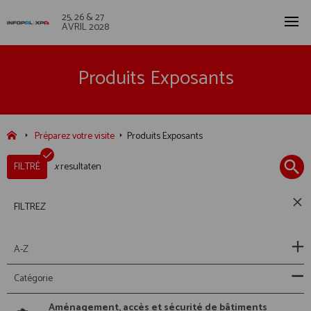
25, 26 & 27
AVRIL 2028
Produits Exposants
Préparez votre visite
Produits Exposants
FILTRÉ
x
resultaten
FILTREZ
A-Z
Catégorie
Aménagement, accès et sécurité de bâtiments