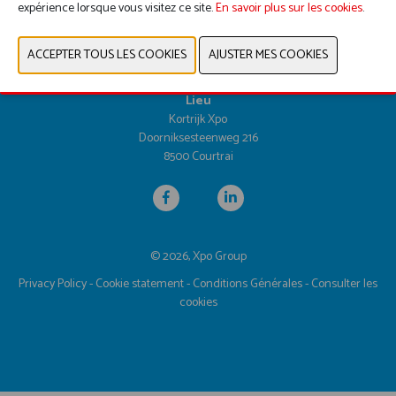
expérience lorsque vous visitez ce site.
Dates et heures d'ouverture
En savoir plus sur les cookies
.
Mardi 25 avril 2028 de 9h30 à 17h00
Mercredi 26 avril 2028 de 9h30 à 17h00
Jeudi 27 avril 2028 de 9h30 à 16h00
Lieu
Kortrijk Xpo
Doorniksesteenweg 216
8500 Courtrai
© 2026, Xpo Group
Privacy Policy
-
Cookie statement
-
Conditions Générales
-
Consulter les
cookies