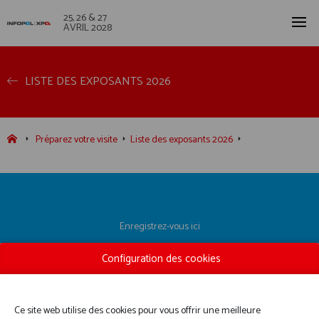
25, 26 & 27
AVRIL 2028
LISTE DES EXPOSANTS 2026
Préparez votre visite
Liste des exposants 2026
Enregistrez-vous ici
Liste des exposants
Configuration des cookies
Informations pratiques
Contactez-nous
Ce site web utilise des cookies pour vous offrir une meilleure