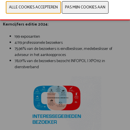
...
MINDERJARIGEN ZIJN NIET TOEGELATEN OP DE BEURSVLOER
Kerncijfers editie 2024:
199 exposanten
4.119 professionele bezoekers
75,96% van de bezoekers is eindbeslisser, medebeslisser of
adviseur in het aankoopproces
78,01% van de bezoekers bezocht INFOPOL I XPO112 in
dienstverband