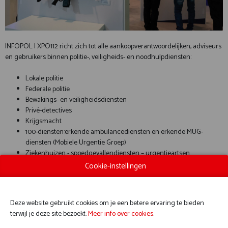
INFOPOL I XPO112 richt zich tot alle aankoopverantwoordelijken, adviseurs
en gebruikers binnen politie-, veiligheids- en noodhulpdiensten:
Lokale politie
Federale politie
Bewakings- en veiligheidsdiensten
Privé-detectives
Krijgsmacht
100-diensten:erkende ambulancediensten en erkende MUG-
diensten (Mobiele Urgentie Groep)
Ziekenhuizen - spoedgevallendiensten – urgentieartsen
Private ambulancediensten
Cookie-instellingen
Brandweer
Civiele bescherming
Overheden: burgemeesters - gouverneurs - crisiscentrum van de
Deze website gebruikt cookies om je een betere ervaring te bieden
regering
terwijl je deze site bezoekt.
Meer info over cookies
.
Informatiediensten (federaal, provinciaal, stedelijk)