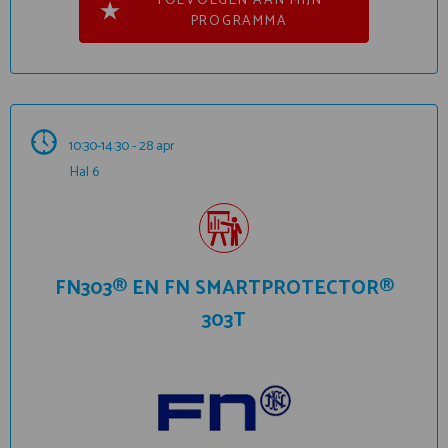
TOEVOEGEN AAN MIJN
PROGRAMMA
10:30-14:30 - 28 apr
Hal 6
FN303® EN FN SMARTPROTECTOR®
303T