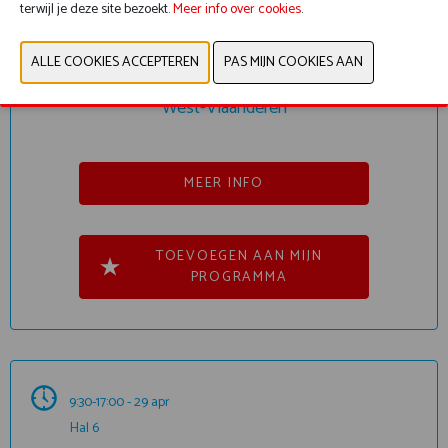
terwijl je deze site bezoekt.
Meer info over cookies
.
Brandweervereniging Vlaanderen & Noodplanning
West-Vlaanderen
MEER INFO
TOEVOEGEN AAN MIJN
PROGRAMMA
9:30-17:00 - 29 apr
Hal 6