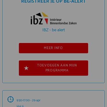
REGISTREER JE OP BE-ALERT
IBZ - be alert
MEER INFO
TOEVOEGEN AAN MIJN
PROGRAMMA
9:30-17:00 - 29 apr
Hal 6