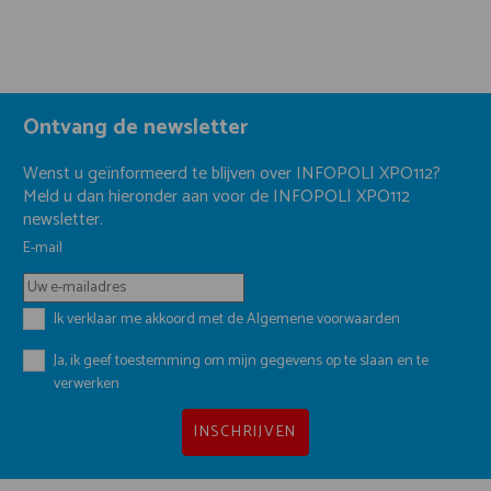
Ontvang de newsletter
Wenst u geïnformeerd te blijven over INFOPOL| XPO112?
Meld u dan hieronder aan voor de INFOPOL| XPO112
newsletter.
E-mail
Ik verklaar me akkoord met de
Algemene voorwaarden
Ja, ik geef toestemming om mijn gegevens op te slaan en te
verwerken
INSCHRIJVEN