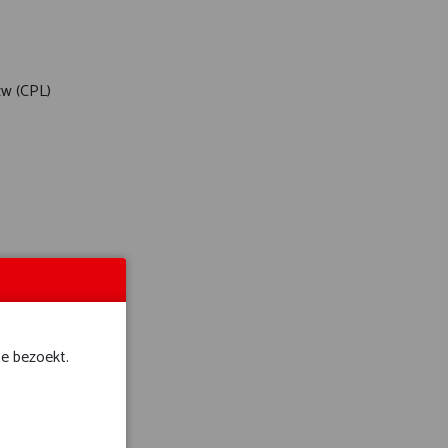
zw (CPL)
rale politie
te bezoekt.
ing”