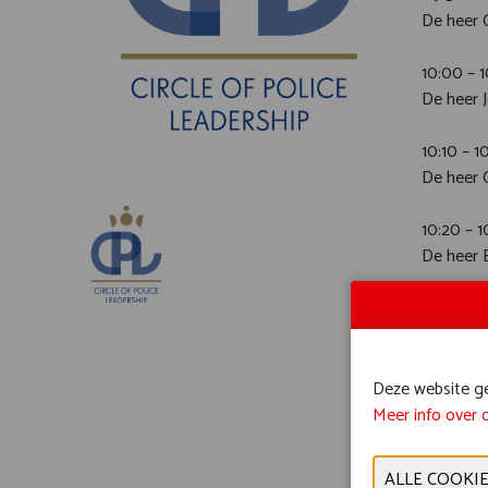
De heer 
10:00
De heer J
10:10
De heer 
10:20
De heer 
10:40
Mevrouw
11:20 
Deze website geb
De heer 
Meer info over 
11:50