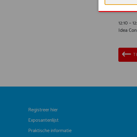
De heer 
De heer 
12:10
Idea Co
T
Registreer hier
Exposantenlijst
Praktische informatie