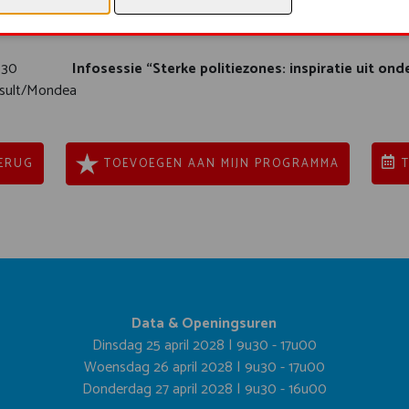
Steve Desmet – Korpschef PZ Damme/Knokke-Heist
Philippe Vandierendonck – 1CP PZ Damme/Knokke-Heist
 – 12:30
Infosessie “Sterke politiezones: inspiratie uit ond
nsult/Mondea
ERUG
TOEVOEGEN AAN MIJN PROGRAMMA
Data & Openingsuren
Dinsdag 25 april 2028 | 9u30 - 17u00
Woensdag 26 april 2028 | 9u30 - 17u00
Donderdag 27 april 2028 | 9u30 - 16u00