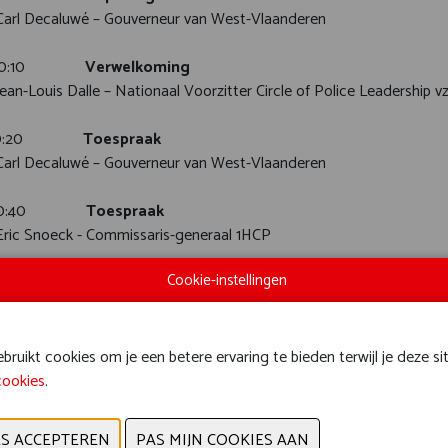
Carl Decaluwé – Gouverneur van West-Vlaanderen
 – 10:10
Verwelkoming
ean-Louis Dalle – Nationaal Voorzitter Circle of Police Leadership v
 – 10:20
Toespraak
Carl Decaluwé – Gouverneur van West-Vlaanderen
 – 10:40
Toespraak
Eric Snoeck - Commissaris-generaal 1HCP
Cookie-instellingen
 – 11:20
Voorstelling digitale transformatiestrategie Fede
 Anke Stakenborg – HCP – DTO FedPol
– 11:50
Voorstelling FOCUS –stand van zaken
ruikt cookies om je een betere ervaring te bieden terwijl je deze si
Jeroen Eggermont - PZA
cookies
.
 – 12:10
Voorstelling good practice ‘technologie led polic