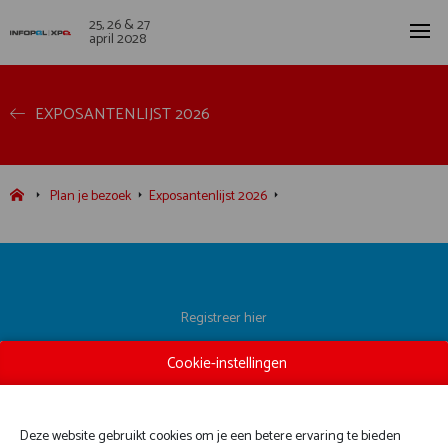
25, 26 & 27
april 2028
EXPOSANTENLIJST 2026
Plan je bezoek
Exposantenlijst 2026
Registreer hier
Exposantenlijst
Cookie-instellingen
Praktische informatie
Contact
Deze website gebruikt cookies om je een betere ervaring te bieden