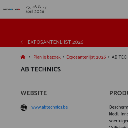
25, 26 & 27
april 2028
EXPOSANTENLIJST 2026
Plan je bezoek
Exposantenlijst 2026
AB TEC
AB TECHNICS
WEBSITE
PROD
www.abtechnics.be
Beschermi
kledij, In
voertuige
Veilighei