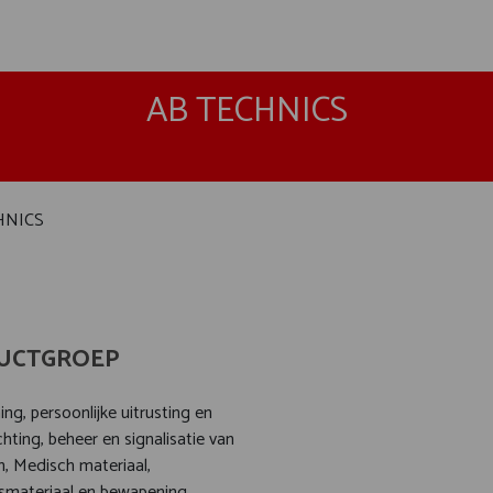
AB TECHNICS
HNICS
UCTGROEP
ng, persoonlijke uitrusting en
richting, beheer en signalisatie van
n, Medisch materiaal,
dsmateriaal en bewapening,