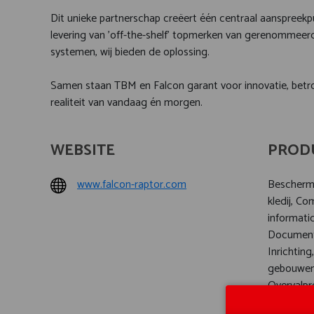
Dit unieke partnerschap creëert één centraal aanspreek
levering van 'off-the-shelf' topmerken van gerenommeer
systemen, wij bieden de oplossing.
Samen staan TBM en Falcon garant voor innovatie, betro
realiteit van vandaag én morgen.
WEBSITE
PROD
www.falcon-raptor.com
Beschermi
kledij, C
informatic
Documenta
Inrichting
gebouwen,
Overvalpr
voor verk