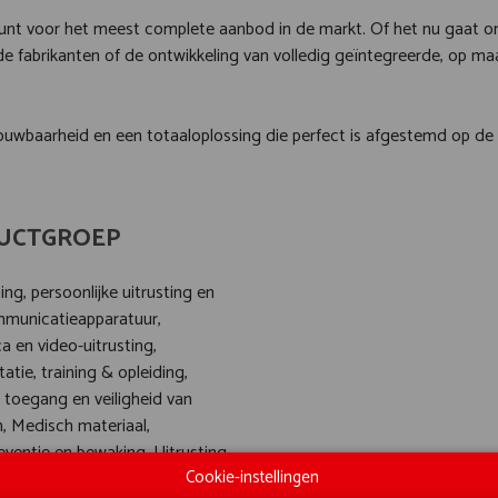
punt voor het meest complete aanbod in de markt. Of het nu gaat o
de fabrikanten of de ontwikkeling van volledig geïntegreerde, op m
uwbaarheid en een totaaloplossing die perfect is afgestemd op de 
UCTGROEP
ng, persoonlijke uitrusting en
ommunicatieapparatuur,
a en video-uitrusting,
tie, training & opleiding,
, toegang en veiligheid van
 Medisch materiaal,
eventie en bewaking, Uitrusting
Cookie-instellingen
eer en verkeerstoezicht,