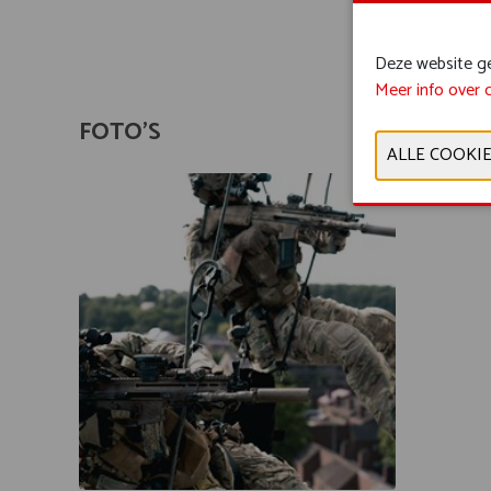
Veilighei
Deze website geb
Meer info over 
FOTO'S