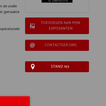
m de snelle
aat gemaakte
TOEVOEGEN AAN MIJN
EXPOSANTEN
operationele
CONTACTEER ONS
STAND 193