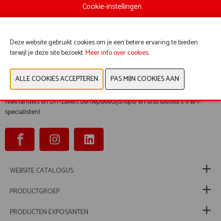
Cookie-instellingen
L.Brador
: Trendy werkkledij
Zekler
: Tech above the Neck
Arbesko
: Comfortabele werkschoenen
Sundström
: Ademhalingsbescherming
Deze website gebruikt cookies om je een betere ervaring te bieden
Cederroth
: Medische hulpmiddelen
terwijl je deze site bezoekt.
Meer info over cookies
.
Suprabeam
: Hoofdlampen en toortsen
Bij elk van deze merken ligt de nadruk op kwaliteit, duurzaamheid en
comfort. Deze merken zijn enkel verkrijgbaar via onze partners
(vakhandels en DIY-zaken, beroepskledijshops) en distributeurs (PBM-
specialisten).
WEBSITE CATALOGUS
PRODUCTGROEP
PRODUCTEN EXPOSANTEN