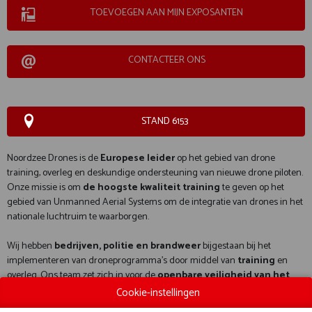
TOEVOEGEN AAN MIJN EXPOSANTEN
CONTACTEER ONS
STAND 6153
Noordzee Drones is de
Europese leider
op het gebied van drone
training, overleg en deskundige ondersteuning van nieuwe drone piloten.
Onze missie is om
de hoogste kwaliteit training
te geven op het
gebied van Unmanned Aerial Systems om de integratie van drones in het
nationale luchtruim te waarborgen.
Wij hebben
bedrijven, politie en brandweer
bijgestaan bij het
implementeren van droneprogramma’s door middel van
training
en
overleg. Ons team zet zich in voor de
openbare veiligheid van het
luchtruim
door het gebruik van drones. Maximale veiligheid en echt
Cookie-instellingen
‘Airmanship’ voor veilige vluchten!