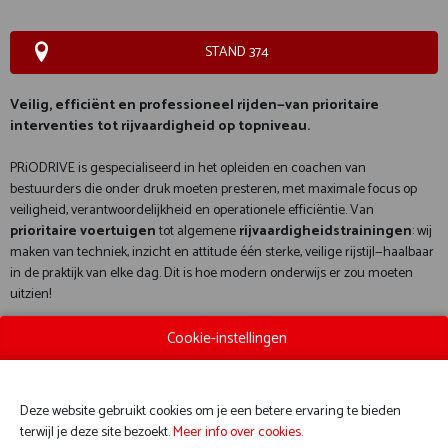
STAND 374
Veilig, efficiënt en professioneel rijden—van prioritaire
interventies tot rijvaardigheid op topniveau.
PRiODRIVE is gespecialiseerd in het opleiden en coachen van
bestuurders die onder druk moeten presteren, met maximale focus op
veiligheid, verantwoordelijkheid en operationele efficiëntie. Van
prioritaire voertuigen
tot algemene
rijvaardigheidstrainingen
: wij
maken van techniek, inzicht en attitude één sterke, veilige rijstijl—haalbaar
in de praktijk van elke dag. Dit is hoe modern onderwijs er zou moeten
uitzien!
Cookie-instellingen
Deze website gebruikt cookies om je een betere ervaring te bieden
terwijl je deze site bezoekt.
Meer info over cookies
.
WEBSITE CATALOGUS