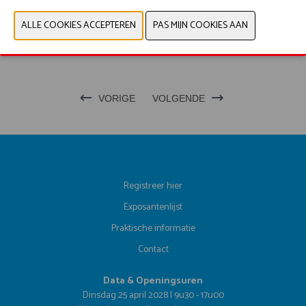
PRODUCTGROEP
FOTO'S
VORIGE
VOLGENDE
Registreer hier
Exposantenlijst
Praktische informatie
Contact
Data & Openingsuren
Dinsdag 25 april 2028 | 9u30 - 17u00