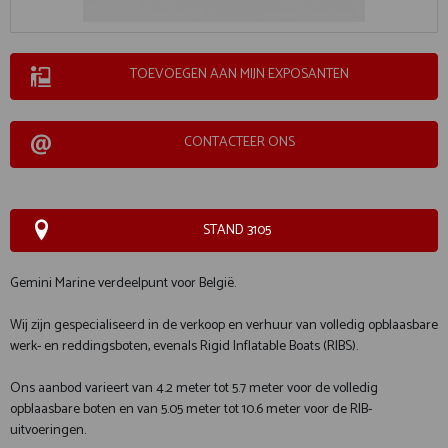
TOEVOEGEN AAN MIJN EXPOSANTEN
CONTACTEER ONS
STAND 3105
Gemini Marine verdeelpunt voor België.
Wij zijn gespecialiseerd in de verkoop en verhuur van volledig opblaasbare
werk- en reddingsboten, evenals Rigid Inflatable Boats (RIBS).
Ons aanbod varieert van 4.2 meter tot 5.7 meter voor de volledig
opblaasbare boten en van 5.05 meter tot 10.6 meter voor de RIB-
uitvoeringen.