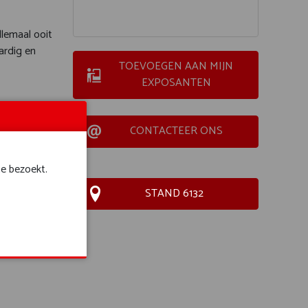
llemaal ooit
ardig en
TOEVOEGEN AAN MIJN
EXPOSANTEN
CONTACTEER ONS
te bezoekt.
STAND 6132