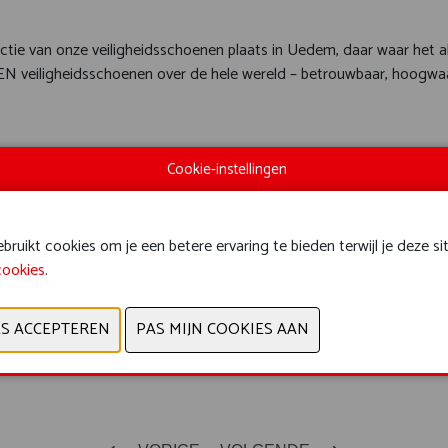
tie van onze veiligheidsschoenen plaats in Uedem, daar waar het a
EN veiligheidsschoenen over de hele wereld – betrouwbaar, hoogwa
UCTGROEP
Cookie-instellingen
ng, persoonlijke uitrusting en
ruikt cookies om je een betere ervaring te bieden terwijl je deze si
cookies
.