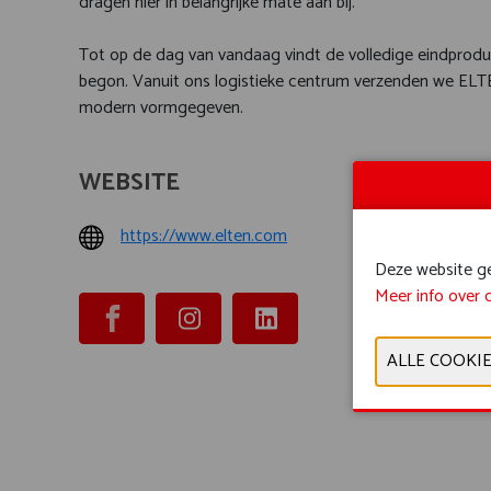
dragen hier in belangrijke mate aan bij.
Tot op de dag van vandaag vindt de volledige eindproduc
begon. Vanuit ons logistieke centrum verzenden we ELT
modern vormgegeven.
WEBSITE
PROD
https://www.elten.com
Beschermi
kledij
Deze website geb
Meer info over 