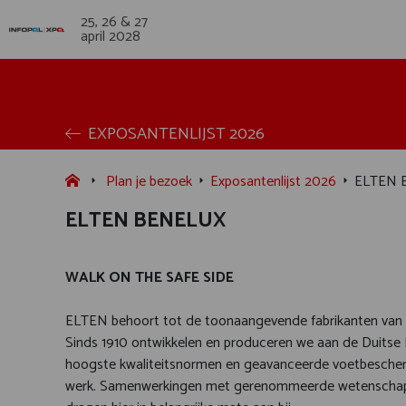
25, 26 & 27
april 2028
EXPOSANTENLIJST 2026
Plan je bezoek
Exposantenlijst 2026
ELTEN 
ELTEN BENELUX
WALK ON THE SAFE SIDE
ELTEN behoort tot de toonaangevende fabrikanten van inno
Sinds 1910 ontwikkelen en produceren we aan de Duitse 
hoogste kwaliteitsnormen en geavanceerde voetbeschermi
werk. Samenwerkingen met gerenommeerde wetenschappel