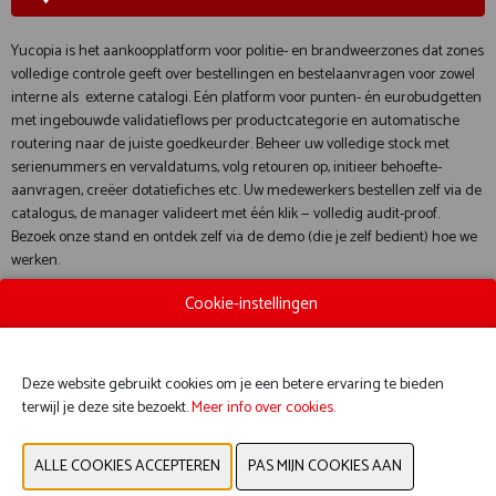
Yucopia is het aankoopplatform voor politie- en brandweerzones dat zones
volledige controle geeft over bestellingen en bestelaanvragen voor zowel
interne als externe catalogi. Eén platform voor punten- én eurobudgetten
met ingebouwde validatieflows per productcategorie en automatische
routering naar de juiste goedkeurder. Beheer uw volledige stock met
serienummers en vervaldatums, volg retouren op, initieer behoefte-
aanvragen, creëer dotatiefiches etc. Uw medewerkers bestellen zelf via de
catalogus, de manager valideert met één klik — volledig audit-proof.
Bezoek onze stand en ontdek zelf via de demo (die je zelf bedient) hoe we
werken.
Cookie-instellingen
WEBSITE CATALOGUS
Deze website gebruikt cookies om je een betere ervaring te bieden
PRODUCTGROEP
terwijl je deze site bezoekt.
Meer info over cookies
.
PRODUCTEN EXPOSANTEN