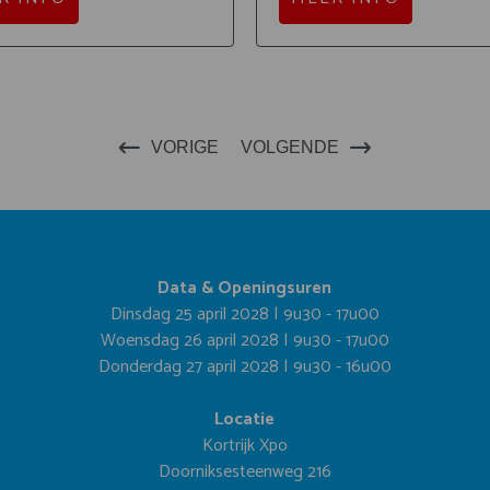
VORIGE
VOLGENDE
Data & Openingsuren
Dinsdag 25 april 2028 | 9u30 - 17u00
Woensdag 26 april 2028 | 9u30 - 17u00
Donderdag 27 april 2028 | 9u30 - 16u00
Locatie
Kortrijk Xpo
Doorniksesteenweg 216