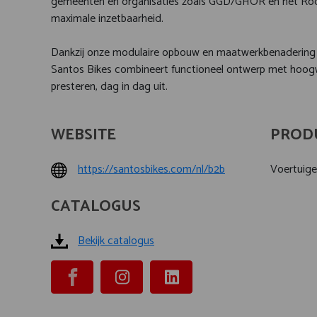
gemeenten en organisaties zoals GGD/GHOR en het Rode
maximale inzetbaarheid.
Dankzij onze modulaire opbouw en maatwerkbenadering 
Santos Bikes combineert functioneel ontwerp met hoog
presteren, dag in dag uit.
WEBSITE
PROD
https://santosbikes.com/nl/b2b
Voertuige
CATALOGUS
Bekijk catalogus