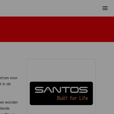
ietsen voor
t in de
len worden
llende