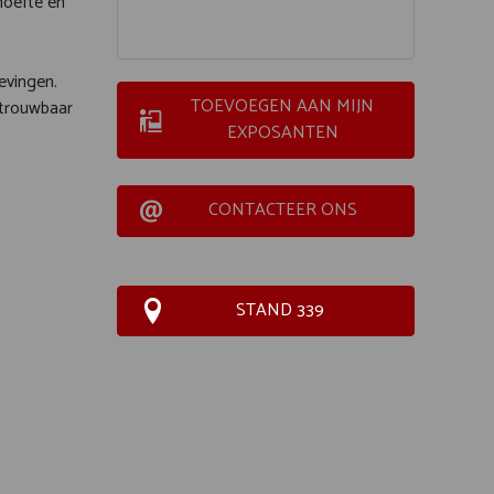
hoefte en
evingen.
TOEVOEGEN AAN MIJN
etrouwbaar
EXPOSANTEN
CONTACTEER ONS
STAND 339