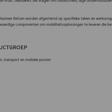
 Kruis. Gebruikers die vragen om robuustheid, lage onderhoudsbe
kunnen fietsen worden afgestemd op specifieke taken en werkomg
waardige componenten om mobiliteitsoplossingen te leveren die b
UCTGROEP
n, transport en mobiele posten