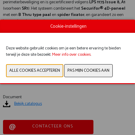
perimeterbeveiliging en is gecertificeerd volgens
LPS 1175 Issue 8, A1
(voorheen
SR1
). Het systeem combineert het
Securifor® 4D-paneel
met een
B Thru type paal
en
spider fixator
, en garandeert zo een
betrouwbare bescherming voor gevoelige en kritieke sites.
Cookie-instellingen
Voordelen:
Verhoogde beveiligingscertificering
Deze website gebruikt cookies om je een betere ervaring te bieden
Modulaire en betrouwbare oplossing
terwijl je deze site bezoekt.
Meer info over cookies
.
Bescherming tegen manuele indringing
Schaalbaar en afschrikkend beveiligingssysteem
Document
Bekijk catalogus
CONTACTEER ONS