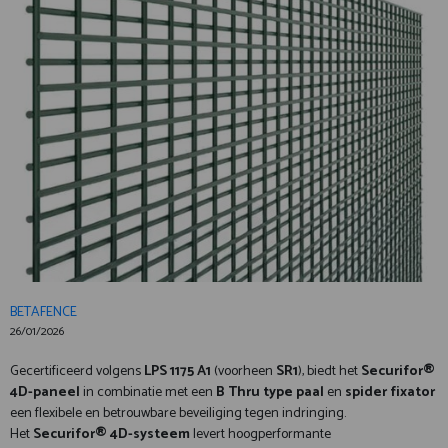
BETAFENCE
26/01/2026
Gecertificeerd volgens
LPS 1175 A1
(voorheen
SR1
), biedt het
Securifor®
4D-paneel
in combinatie met een
B Thru type paal
en
spider fixator
een flexibele en betrouwbare beveiliging tegen indringing.
Het
Securifor® 4D-systeem
levert hoogperformante