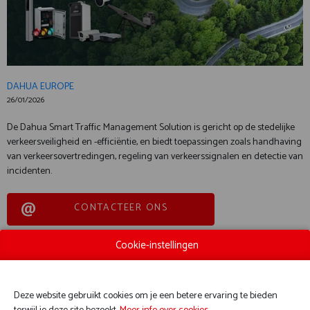
DAHUA EUROPE
26/01/2026
De Dahua Smart Traffic Management Solution is gericht op de stedelijke
verkeersveiligheid en -efficiëntie, en biedt toepassingen zoals handhaving
van verkeersovertredingen, regeling van verkeerssignalen en detectie van
incidenten.
CONTACTEER ONS
Cookie-instellingen
U hebt geen toestemming gegeven om deze content te
Deze website gebruikt cookies om je een betere ervaring te bieden
zien. Pas uw cookie-instellingen aan om deze content te