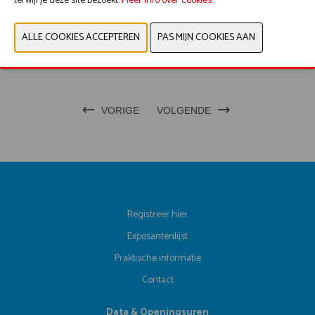
terwijl je deze site bezoekt.
Meer info over cookies
.
zien.
Cookies bekijken
VORIGE
VOLGENDE
Registreer hier
Exposantenlijst
Praktische informatie
Contact
Data & Openingsuren