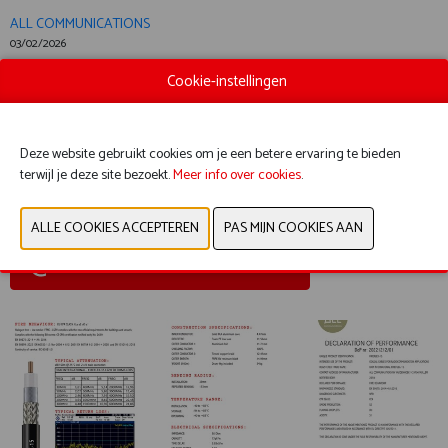
ALL COMMUNICATIONS
03/02/2026
Cookie-instellingen
Hoogwaardige halogeenvrije coaxiale kabel met extreem laag verlies
geschikt voor DAS systemen op hoge frequenties.
CPR classe Cca s2 d0 a1
Deze website gebruikt cookies om je een betere ervaring te bieden
Document
terwijl je deze site bezoekt.
Meer info over cookies
.
Bekijk catalogus
CONTACTEER ONS