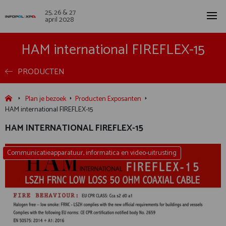
25, 26 & 27
april 2028
HAM international FIREFLEX-15
PRODUCTEN
Plan je bezoek
Producten Exposanten
HAM international FIREFLEX-15
HAM INTERNATIONAL FIREFLEX-15
Communicatieapparatuur, informatica en video-uitrusting