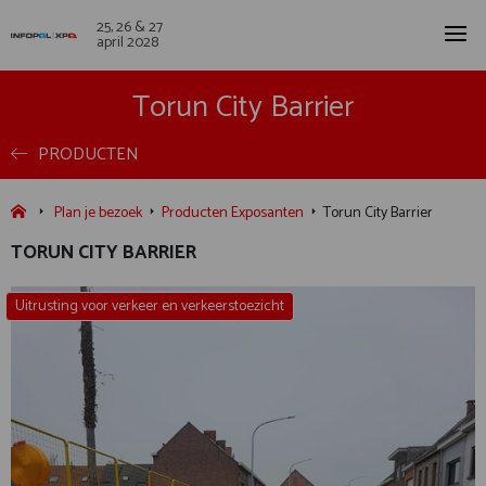
25, 26 & 27
april 2028
Torun City Barrier
PRODUCTEN
Plan je bezoek
Producten Exposanten
Torun City Barrier
TORUN CITY BARRIER
Uitrusting voor verkeer en verkeerstoezicht