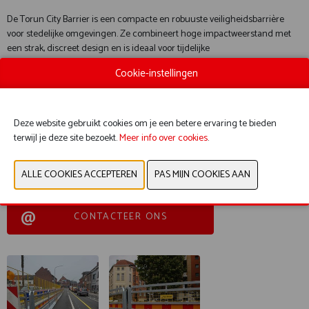
De Torun City Barrier is een compacte en robuuste veiligheidsbarrière
voor stedelijke omgevingen. Ze combineert hoge impactweerstand met
een strak, discreet design en is ideaal voor tijdelijke
verkeersafscheidingen waar veiligheid, zichtbaarheid en plaatsbesparing
Cookie-instellingen
cruciaal zijn. De barrier wordt geplaatst door onze gespecialiseerde teams
met kraan, wat een correcte, veilige en gecontroleerde installatie
garandeert bij wegenwerken, evenementen en tijdelijke
verkeersmaatregelen in de stad.
Deze website gebruikt cookies om je een betere ervaring te bieden
terwijl je deze site bezoekt.
Meer info over cookies
.
Document
Bekijk catalogus
CONTACTEER ONS