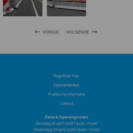
VORIGE
VOLGENDE
Registreer hier
Exposantenlijst
Praktische informatie
Contact
Data & Openingsuren
Dinsdag 25 april 2028 | 9u30 - 17u00
Woensdag 26 april 2028 | 9u30 - 17u00