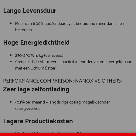
Lange Levensduur
Meer dan 6.000 laad/ontlaadcycli, beduidend meer dan Li-ion
batterijen.
Hoge Energiedichtheid
250–290 Wh/kg (celniveau)
Compact & licht – meer capaciteit in minder volume , vergelijkbaar
met een Lithium Batterij.
PERFORMANCE COMPARISON: NANOX VS OTHERS:
Zeer lage zelfontlading
<0.1% per maand – langdurige opslag mogelijk zonder
energieverlies.
Lagere Productiekosten
Minder kritieke grondstoffen (geen lithium)