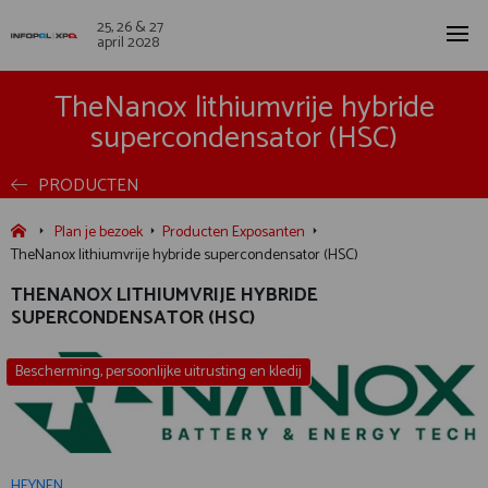
25, 26 & 27
april 2028
TheNanox lithiumvrije hybride
supercondensator (HSC)
PRODUCTEN
Plan je bezoek
Producten Exposanten
TheNanox lithiumvrije hybride supercondensator (HSC)
THENANOX LITHIUMVRIJE HYBRIDE
SUPERCONDENSATOR (HSC)
Bescherming, persoonlijke uitrusting en kledij
HEYNEN