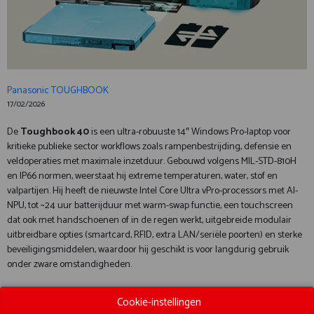
Panasonic TOUGHBOOK
17/02/2026
De
Toughbook 40
is een ultra-robuuste 14″ Windows Pro-laptop voor
kritieke publieke sector workflows zoals rampenbestrijding, defensie en
veldoperaties met maximale inzetduur. Gebouwd volgens MIL-STD-810H
en IP66 normen, weerstaat hij extreme temperaturen, water, stof en
valpartijen. Hij heeft de nieuwste Intel Core Ultra vPro-processors met AI-
NPU, tot ~24 uur batterijduur met warm-swap functie, een touchscreen
dat ook met handschoenen of in de regen werkt, uitgebreide modulair
uitbreidbare opties (smartcard, RFID, extra LAN/seriële poorten) en sterke
beveiligingsmiddelen, waardoor hij geschikt is voor langdurig gebruik
onder zware omstandigheden.
Document
Cookie-instellingen
Bekijk catalogus