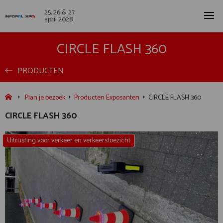
25, 26 & 27
april 2028
CIRCLE FLASH 360
PRODUCTEN
Plan je bezoek
Producten Exposanten
CIRCLE FLASH 360
CIRCLE FLASH 360
Uitrusting voor verkeer en verkeerstoezicht