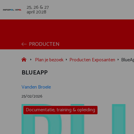
25, 26 & 27
april 2028
PRODUCTEN
Plan je bezoek
Producten Exposanten
BlueA
BLUEAPP
Vanden Broele
25/02/2026
Documentatie, training & opleiding