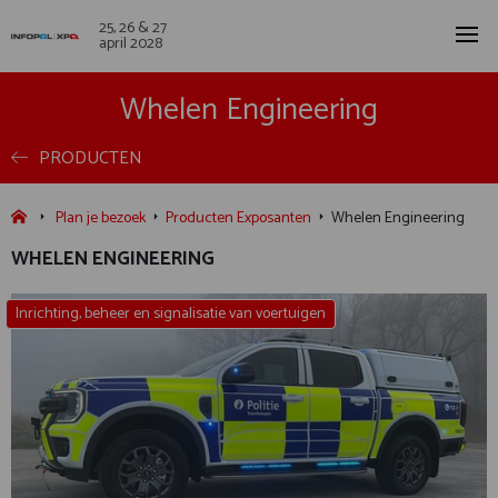
25, 26 & 27
april 2028
Whelen Engineering
PRODUCTEN
Plan je bezoek
Producten Exposanten
Whelen Engineering
WHELEN ENGINEERING
Inrichting, beheer en signalisatie van voertuigen