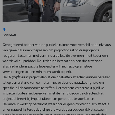
FN
19/03/2026
Genegotieerd beheer van de publieke ruimte moet verschillende niveaus
van geweld kunnen toepassen om proportioneel op dreigingen te
reageren. Systemen met verminderde letaliteit vormen in dit kader een
waardevol hulpmiddel. De uitdaging bestaat erin een doeltreffende
afschrikkende impact te leveren, terwijl het risico op ernstige
verwondingen tot een minimum wordt beperkt.
De FN 303® vuurt projectielen af die doelwitten effectief kunnen bereiken
tot op een afstand van 50 meter, met voldoende nauwkeurigheid om
specifieke lichaamszones te treffen. Het systeem veroorzaakt pijnlijke
impacten buiten het bereik van met de hand gegooide objecten. Het
projectiel breekt bij impact uiteen om penetratie te voorkomen.
De lanceur werkt op perslucht, waardoor er geen pyrotechnisch effect is
en er nauwelijks terugslag of geluid wordt geproduceerd. Het systeem