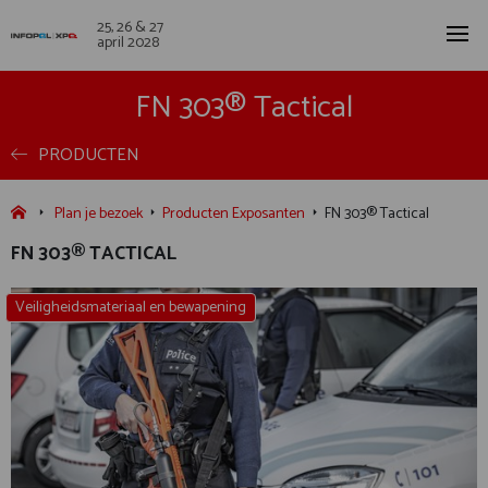
25, 26 & 27
april 2028
FN 303® Tactical
PRODUCTEN
Plan je bezoek
Producten Exposanten
FN 303® Tactical
FN 303® TACTICAL
Veiligheidsmateriaal en bewapening