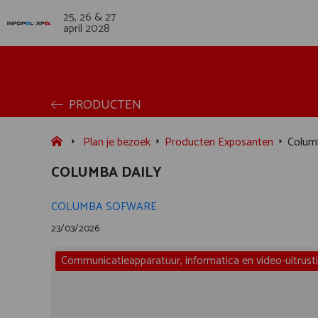
25, 26 & 27
april 2028
PRODUCTEN
Plan je bezoek
Producten Exposanten
Colum
COLUMBA DAILY
COLUMBA SOFWARE
23/03/2026
Communicatieapparatuur, informatica en video-uitrust