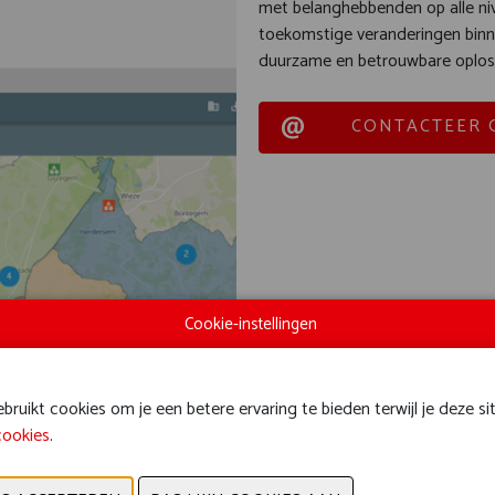
met belanghebbenden op alle ni
toekomstige veranderingen binne
duurzame en betrouwbare oploss
CONTACTEER 
Cookie-instellingen
ruikt cookies om je een betere ervaring te bieden terwijl je deze si
cookies
.