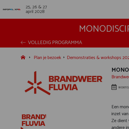
25, 26 & 27
april 2028
MONODISCI
VOLLEDIG PROGRAMMA
Plan je bezoek
Demonstraties & workshops 20
MONO
Brandwee
woensd
Een mono
inzet van
Ze dient 
andere in