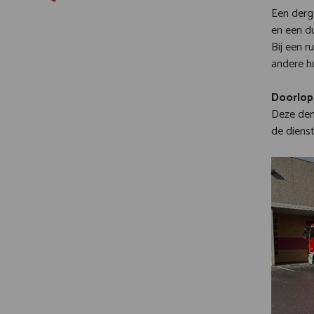
Een derg
en een d
Bij een 
andere h
Doorlo
Deze dem
de diens