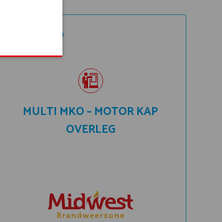
9:30-17:00
Hal 6
MULTI MKO – MOTOR KAP
OVERLEG