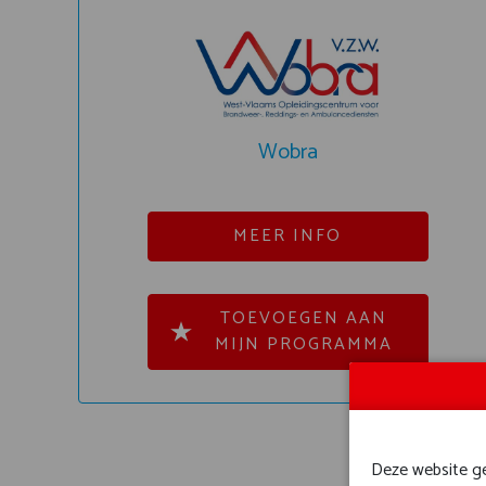
Wobra
MEER INFO
TOEVOEGEN AAN
MIJN PROGRAMMA
Deze website geb