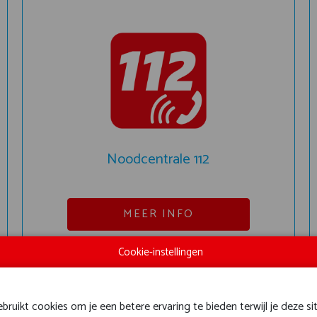
Noodcentrale 112
MEER INFO
Cookie-instellingen
TOEVOEGEN AAN
MIJN PROGRAMMA
ruikt cookies om je een betere ervaring te bieden terwijl je deze si