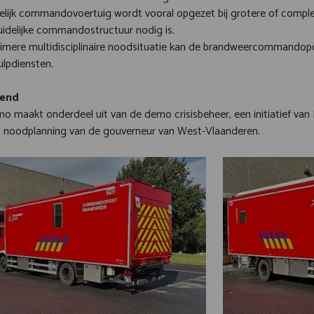
elijk commandovoertuig wordt vooral opgezet bij grotere of comple
uidelijke commandostructuur nodig is.
ruimere multidisciplinaire noodsituatie kan de brandweercommandop
ulpdiensten.
pend
o maakt onderdeel uit van de demo crisisbeheer, een initiatief va
t noodplanning van de gouverneur van West-Vlaanderen.