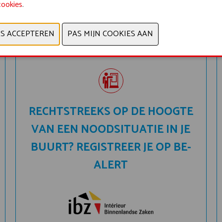
cookies
.
9:30-17:00
Hal 6
RECHTSTREEKS OP DE HOOGTE
VAN EEN NOODSITUATIE IN JE
BUURT? REGISTREER JE OP BE-
ALERT