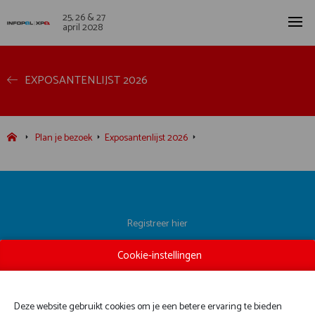
25, 26 & 27
april 2028
EXPOSANTENLIJST 2026
Plan je bezoek
Exposantenlijst 2026
Registreer hier
Exposantenlijst
Cookie-instellingen
Praktische informatie
Contact
Deze website gebruikt cookies om je een betere ervaring te bieden