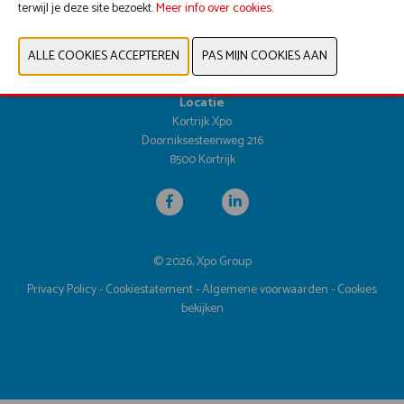
terwijl je deze site bezoekt.
Data & Openingsuren
Meer info over cookies
.
Dinsdag 25 april 2028 | 9u30 - 17u00
Woensdag 26 april 2028 | 9u30 - 17u00
Donderdag 27 april 2028 | 9u30 - 16u00
Locatie
Kortrijk Xpo
Doorniksesteenweg 216
8500 Kortrijk
© 2026, Xpo Group
Privacy Policy
-
Cookiestatement
-
Algemene voorwaarden
-
Cookies
bekijken