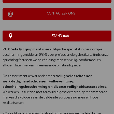
CONTACTEER ONS
STAND 1108
ROX Safety Equipment
is een Belgische specialist in persoonlijke
beschermingsmiddelen (PBM) voor professionele gebruikers. Sinds onze
oprichting focussen we op één ding: mensen veilig, comfortabel en
efficiënt laten werken in veeleisende omstandigheden.
Ons assortiment omvat onder meer
veiligheidsschoenen,
werkkledij, handschoenen, valbeveiliging,
ademhalingsbescherming en diverse veiligheidsaccessoires
.
We werken uitsluitend met zorgvuldig geselecteerde, gerenommeerde
merken die voldoen aan de geldende Europese normen en hoge
kwaliteitseisen.
ROX richt zich op professionals uit onder andere
industrie, bouw,