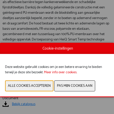
als effectieve barrière tegen kankerverwekkende en schadelijke
fijnstofdeeltjes. Dankzij de volledig gelamineerde constructie met een
geïntegreerd PU-membraan wordt de blootstelling aan gevaarlijke
deeltjes aanzienlijk beperkt, zonder in te boeten op ademend vermogen
en draagcomfort. De hood bestaat uit twee lichte en ademende lagen op
basis van aramidevezels, FR-viscose, polyamide en elastaan,
gecombineerd met een tussenlaag van 100% PU-membraan over het
volledige oppervlak. De toepassing van HeiQ Smart Temp technologie
helpt de lichaamstemperatuur beter te reguleren en vermindert het risico
Cookie-instellingen
op hittestress en vermoeidheid tijdens interventies. De ergonomische
pasvorm met comfortabele gezichtopening zorgt voor een goede
compatibiliteit met gangbare helmen en ademhalingsmaskers, waardoor
de hood naadloos geïntegreerd kan worden in de bestaande uitrusting
Deze website gebruikt cookies om je een betere ervaring te bieden
van de brandweerman. De Firefighter Particulate Corex Hood voldoet aan
terwijl je deze site bezoekt.
Meer info over cookies
.
de relevante Europese en internationale normen voor
brandweerbeschermingskleding en elektrostatische eigenschappen en is
ontworpen voor intensief en herhaald professioneel gebruik.
Document
Bekijk catalogus