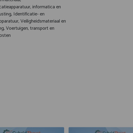
tieapparatuur, informatica en
usting, Identificatie- en
pparatuur, Veiligheidsmateriaal en
g, Voertuigen, transport en
osten