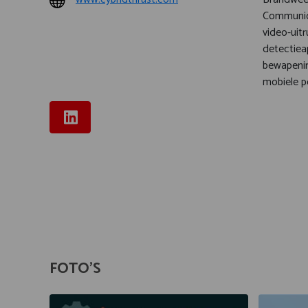
Communica
video-uitr
detectiea
bewapenin
mobiele p
FOTO'S