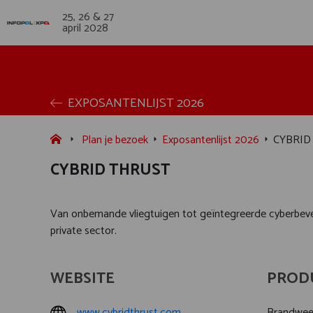
25, 26 & 27
april 2028
EXPOSANTENLIJST 2026
Plan je bezoek
Exposantenlijst 2026
CYBRID
CYBRID THRUST
Van onbemande vliegtuigen tot geïntegreerde cyberbeveili
private sector.
WEBSITE
PROD
www.cybridthrust.com
Brandweer