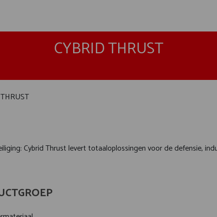
CYBRID THRUST
 THRUST
ging: Cybrid Thrust levert totaaloplossingen voor de defensie, indu
UCTGROEP
materiaal,