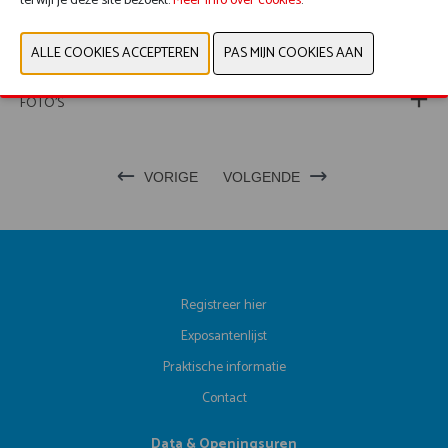
terwijl je deze site bezoekt.
Meer info over cookies
.
WEBSITE CATALOGUS
PRODUCTGROEP
FOTO'S
VORIGE
VOLGENDE
Registreer hier
Exposantenlijst
Praktische informatie
Contact
Data & Openingsuren