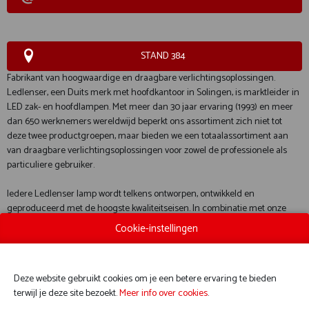
STAND 384
Fabrikant van hoogwaardige en draagbare verlichtingsoplossingen.
Ledlenser, een Duits merk met hoofdkantoor in Solingen, is marktleider in
LED zak- en hoofdlampen. Met meer dan 30 jaar ervaring (1993) en meer
dan 650 werknemers wereldwijd beperkt ons assortiment zich niet tot
deze twee productgroepen, maar bieden we een totaalassortiment aan
van draagbare verlichtingsoplossingen voor zowel de professionele als
particuliere gebruiker.
Iedere Ledlenser lamp wordt telkens ontworpen, ontwikkeld en
geproduceerd met de hoogste kwaliteitseisen. In combinatie met onze
unieke technologieën en doorgedreven innovatie onderscheiden we ons
Cookie-instellingen
in het premiumsegment van de markt.
Deze website gebruikt cookies om je een betere ervaring te bieden
terwijl je deze site bezoekt.
Meer info over cookies
.