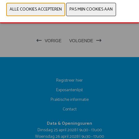
WEBSITE CATALOGUS
PRODUCTGROEP
VORIGE
VOLGENDE
Registreer hier
Exposantenlijst
Praktische informatie
Contact
Data & Openingsuren
Dinsdag 25 april 2028 | 9u30 - 17u00
Woensdag 26 april 2028 | 9u30 - 17u00