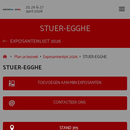
25, 26 & 27
april 2028
STUER-EGGHE
EXPOSANTENLIJST 2026
Plan je bezoek
Exposantenlijst 2026
STUER-EGGHE
STUER-EGGHE
TOEVOEGEN AAN MIJN EXPOSANTEN
CONTACTEER ONS
STAND 3115