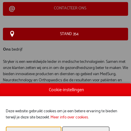
CONTACTEER ONS
STAND 354
Ons
bedrijf
Stryker is een wereldwijde leider in medische technologieën. Samen met
onze klanten zetten wij ons in om de gezondheidszorg beter te maken. We
bieden innovatieve producten en diensten op gebied van MedSurg,
Neurotechnology en Orthopaedics die de resultaten voor patiënten en
ziekenhuizen helpen verbeteren.
Cookie-instellingen
Deze website gebruikt cookies om je een betere ervaring te bieden
terwijl je deze site bezoekt.
Meer info over cookies
.
WEBSITE CATALOGUS