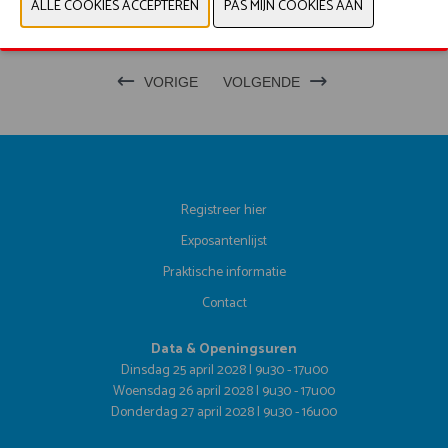
PRODUCTGROEP
VORIGE
VOLGENDE
Registreer hier
Exposantenlijst
Praktische informatie
Contact
Data & Openingsuren
Dinsdag 25 april 2028 | 9u30 - 17u00
Woensdag 26 april 2028 | 9u30 - 17u00
Donderdag 27 april 2028 | 9u30 - 16u00