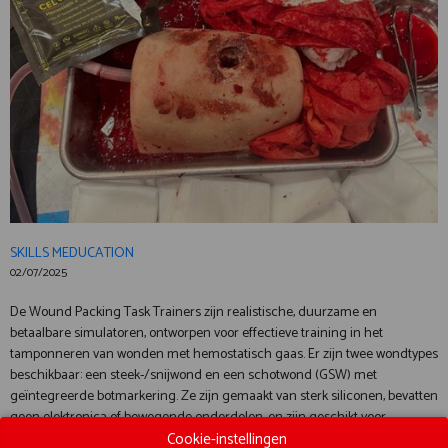
SKILLS MEDUCATION
02/07/2025
De Wound Packing Task Trainers zijn realistische, duurzame en
betaalbare simulatoren, ontworpen voor effectieve training in het
tamponneren van wonden met hemostatisch gaas. Er zijn twee wondtypes
beschikbaar: een steek-/snijwond en een schotwond (GSW) met
geïntegreerde botmarkering. Ze zijn gemaakt van sterk siliconen, bevatten
geen elektronica of bewegende onderdelen, en zijn geschikt voor
Cookie-instellingen
duizenden herhalingen. Zelfs opgedroogd bloedsimulant is gemakkelijk