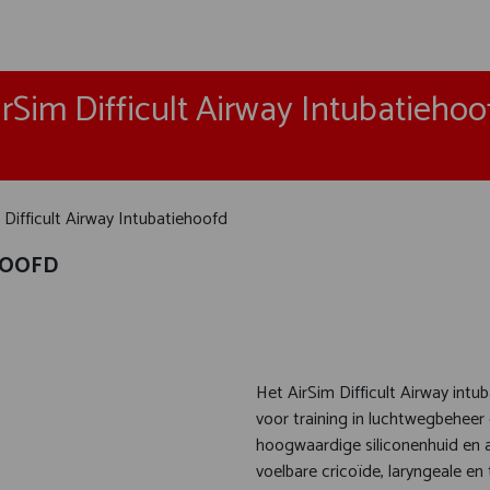
irSim Difficult Airway Intubatiehoo
 Difficult Airway Intubatiehoofd
HOOFD
Het AirSim Difficult Airway intu
voor training in luchtwegbehee
hoogwaardige siliconenhuid en 
voelbare cricoïde, laryngeale en