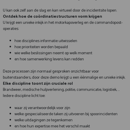
U kan ook zelf aan de slag en kan virtueel door de incidentsite lopen.
Ontdek hoe de coördinatiestructuren vorm krijgen
U krijgt een unieke inkijk in het motorkapoverleg en de commandopost-
operaties:
hoe disciplines informatie uitwisselen
hoe prioriteiten worden bepaald
wie welke beslissingen neemt op welk moment
en hoe samenwerking levens kan redden
Deze processen zijn normaal gesproken onzichtbaar voor
buitenstaanders, door deze demo krijgt u een éénmalige en unieke inkijk.
Elke discipline toont zijn cruciale rol
Brandweer, medische hulpverlening, politie, communicatie, logistiek, …
Iedere discipline licht toe:
waar zij verantwoordelijk voor zijn
welke gespecialiseerde taken zij uitvoeren bij spoorincidenten
welke uitdagingen ze tegenkomen
en hoe hun expertise mee het verschil maakt