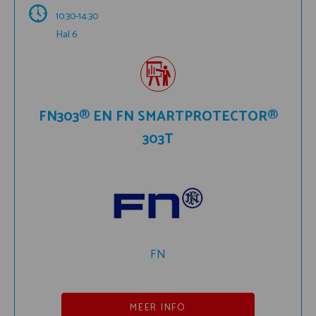
10:30-14:30
Hal 6
FN303® EN FN SMARTPROTECTOR®
303T
FN
MEER INFO