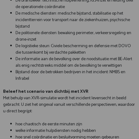
De brandweer: technische hulpverlening, IGS-inzet en leiding over
de operationele coördinatie
De medische diensten: medische bijstand, stabilisatie op het
incidentterrein voor transport naar de ziekenhuizen, psychische
bijstand
De politionele diensten: bewaking perimeter, verkeersregeling en
drone-inzet
De logistieke steun: Civiele bescherming en defensie met DOVO
die tussenkomt bij verdachte pakketten
De informatie aan de bevolking over de noodsituatie met BE-Alert
als enig rechtstreeks middel om de bevolking te verwittigen
Bijstand door de betrokken bedrijven in het incident: NMBS en
Infrabel
Beleef het scenario van dichtbij met XVR
Met behulp van XVR-simulatie wordt het incident levensecht in beeld
gebracht. U ziet het ongeval vanuit verschillende perspectieven, waardoor
u direct begrijpt:
hoe chaotisch de eerste minuten zijn
welke informatie hulpdiensten nodig hebben
hoe snel coördinatie en besluitvorming moeten gebeuren