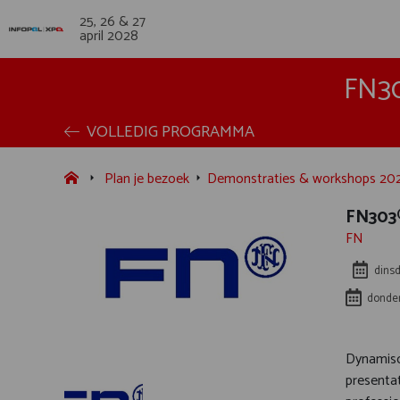
25, 26 & 27
april 2028
FN3
VOLLEDIG PROGRAMMA
Plan je bezoek
Demonstraties & workshops 20
FN303
FN
dinsd
donder
Dynamisc
presenta