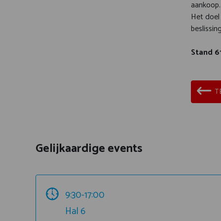
aankoop.
Het doel
beslissin
Stand 6
T
Gelijkaardige events
9:30-17:00
Hal 6