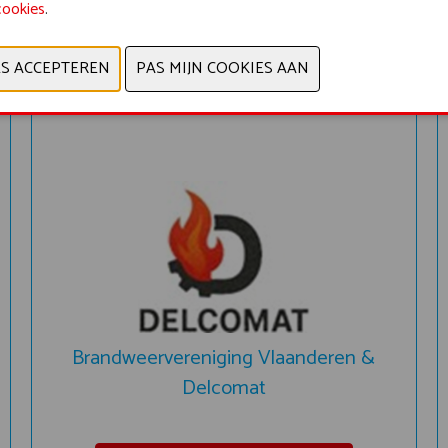
cookies
.
WORKSHOP MIXED REALITY
Brandweervereniging Vlaanderen &
Delcomat