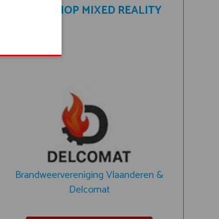
WORKSHOP MIXED REALITY
Brandweervereniging Vlaanderen &
Delcomat