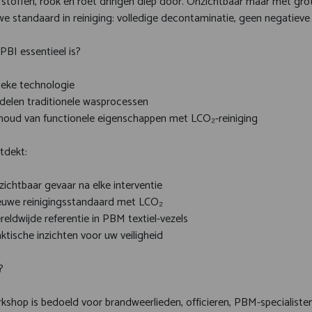
 stoffen, rook en roet dringen diep door. Onzichtbaar maar met gr
e standaard in reiniging: volledige decontaminatie, geen negatieve 
BI essentieel is?
ieke technologie
delen traditionele wasprocessen
houd van functionele eigenschappen met LCO₂-reiniging
tdekt:
ichtbaar gevaar na elke interventie
euwe reinigingsstandaard met LCO₂
eldwijde referentie in PBM textiel-vezels
ktische inzichten voor uw veiligheid
?
shop is bedoeld voor brandweerlieden, officieren, PBM-specialisten 