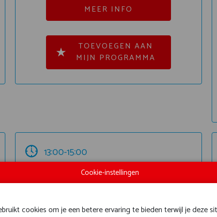
MEER INFO
TOEVOEGEN AAN
MIJN PROGRAMMA
13:00-15:00
Hal 6
Cookie-instellingen
ruikt cookies om je een betere ervaring te bieden terwijl je deze si