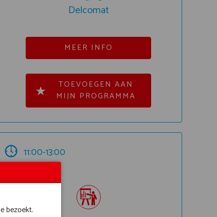
Delcomat
MEER INFO
TOEVOEGEN AAN
MIJN PROGRAMMA
11:00-13:00
Hal 6
te bezoekt.