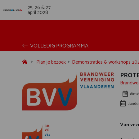
25, 26 & 27
april 2028
VOLLEDIG PROGRAMMA
Plan je bezoek
Demonstraties & workshops 20
PROTE
Brandwee
dinsd
donder
Van veze