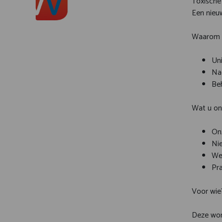
Toxische
Een nieuw
Waarom P
Un
Na
Be
Wat u on
Onz
Ni
Wer
Pra
Voor wie
Deze work