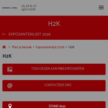
25, 26 & 27
april 2028
H2K
EXPOSANTENLIJST 2026
Plan je bezoek
Exposantenlijst 2026
H2K
H2K
TOEVOEGEN AAN MIJN EXPOSANTEN
CONTACTEER ONS
STAND 6142