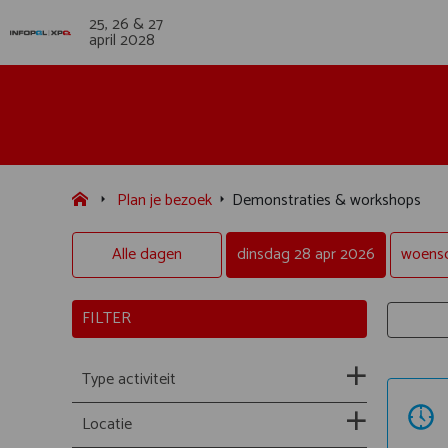
25, 26 & 27
april 2028
Plan je bezoek
Demonstraties & workshops
Alle dagen
dinsdag 28 apr 2026
woensd
FILTER
Type activiteit
Locatie