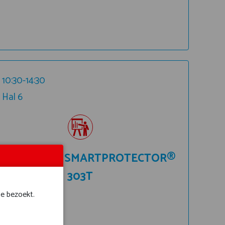
10:30-14:30
Hal 6
303® EN FN SMARTPROTECTOR®
303T
te bezoekt.