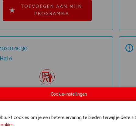
TOEVOEGEN AAN MIJN
PROGRAMMA
10:00-10:30
Hal 6
PROTECTION THAT MATTERS
FN
Cookie-instellingen
ruikt cookies om je een betere ervaring te bieden terwijl je deze si
cookies
.